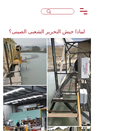
لماذا جيش التحرير الشعبى الصينى؟