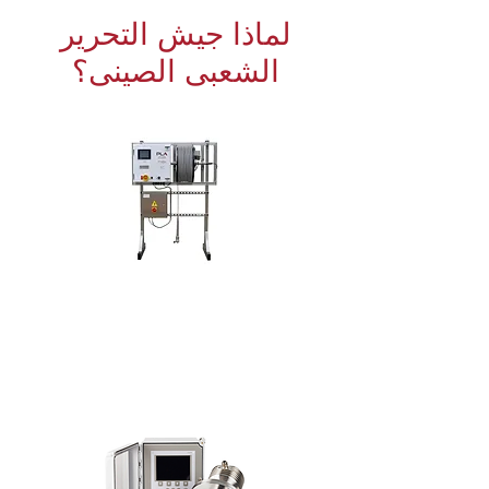
لماذا جيش التحرير
الشعبى الصينى؟
SMARTDIVER
®
Mud Diver, Level Measurement and
Tank Profiling Station