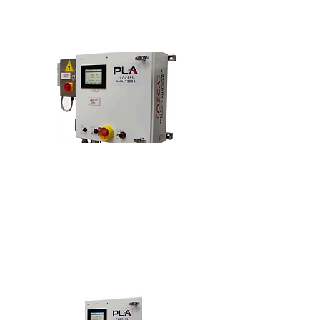
Slurry Environments
ViscoSight™
Powered by RheologiX™
SLURRY RHEOLOGY MEASUREMENT
A Side-Stream Rheometer for Fully
Automated, Continuous Monitoring and
Analysis of Viscoelastic Properties of Non-
Newtonian Slurries.