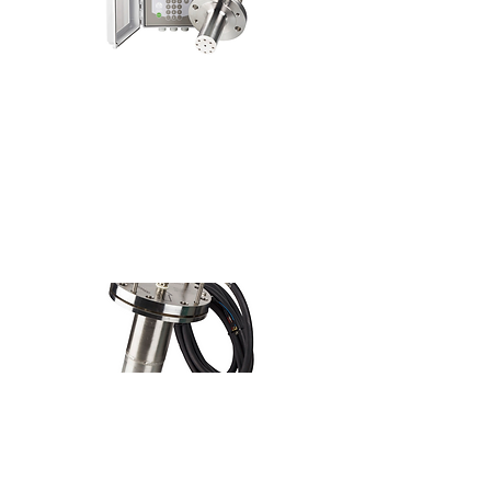
AL-CARK
®
CAUSTIC ANALYSER
In-line Slurry Liquor Density Analyser
designed for Aggressive Slurry Content in
Alumina Industry
AL-DCIK
®
A/C CONDUCTIVITY SENSOR
In-line Ceramic Sensor designed for harsh