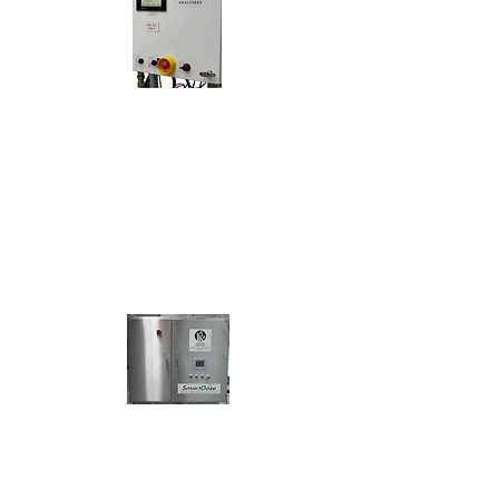
OSCA-G2
®
CLARITY ANALYSER
Clarity/turbidity, Suspended Solids Sensor
for High Temperature & High Scale
Applications
SMARTDOSE
®