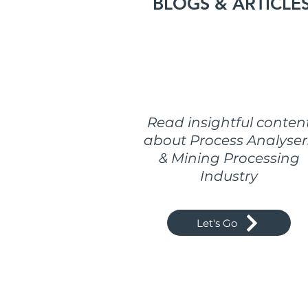
BLOGS & ARTICLE
Read insightful conten
about Process Analyser
& Mining Processing
Industry
Let's Go