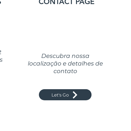
S
CONTACT PAGE
t
Descubra nossa
s
localização e detalhes de
contato
Let's Go